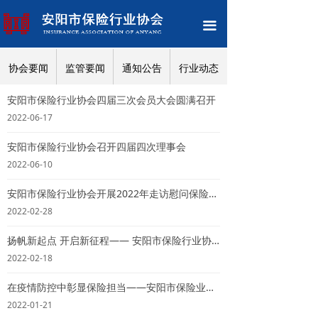
网站首页
끀
关于协会
协会要闻
监管要闻
通知公告
行业动态
党建工作
安阳市保险行业协会四届三次会员大会圆满召开
新闻中心
2022-06-17
保险知识
安阳市保险行业协会召开四届四次理事会
2022-06-10
政策法规
安阳市保险行业协会开展2022年走访慰问保险业困难职工活动
消费维权
2022-02-28
保险中介
扬帆新起点 开启新征程—— 安阳市保险行业协会组织召开2021年总结表彰暨2022年工作部署动员大会
2022-02-18
保险专题
在疫情防控中彰显保险担当——安阳市保险业助力疫情防控一线纪实（二）
清廉文化
2022-01-21