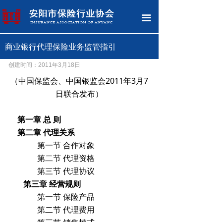
网站首页
끀
关于协会
商业银行代理保险业务监管指引
党建工作
创建时间：
2011年3月18日
新闻中心
（中国保监会、中国银监会2011年3月7
日联合发布）
保险知识
第一章
总
则
政策法规
第二章
代理关系
消费维权
第一节 合作对象
第二节 代理资格
保险中介
第三节 代理协议
第三章
经营规则
保险专题
第一节 保险产品
第二节 代理费用
清廉文化